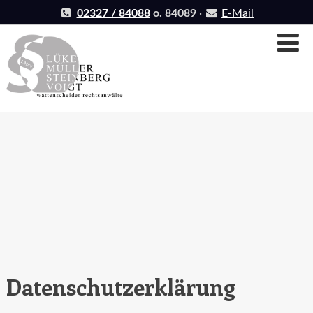
Skip
02327 / 84088
o. 84089
·
E-Mail
to
Na
content
Datenschutzerklärung