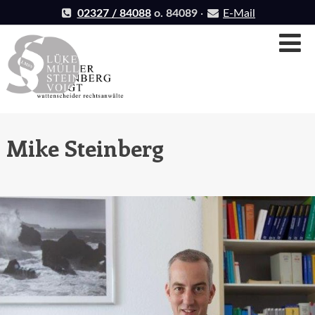
Skip
02327 / 84088
o. 84089
·
E-Mail
to
Na
content
Mike Steinberg