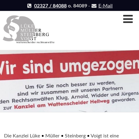
Skip
02327 / 84088
o. 84089
·
E-Mail
to
Na
content
Die Kanzlei Lüke
•
Müller
•
Steinberg
•
Voigt ist eine