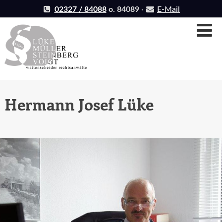
Skip
02327 / 84088
o. 84089
·
E-Mail
to
Na
content
Hermann Josef Lüke